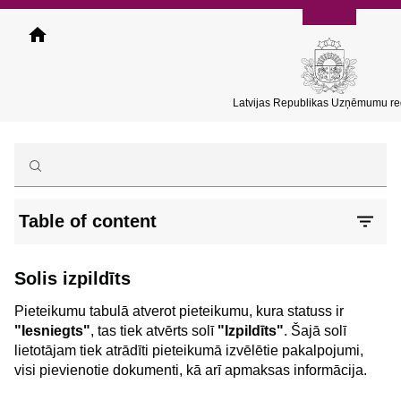
Pārlekt
uz
galveno
saturu
Latvijas Republikas Uzņēmumu reģ
Table of content
Solis izpildīts
Pieteikumu tabulā atverot pieteikumu, kura statuss ir
"Iesniegts"
, tas tiek atvērts solī
"Izpildīts"
. Šajā solī
lietotājam tiek atrādīti pieteikumā izvēlētie pakalpojumi,
visi pievienotie dokumenti, kā arī apmaksas informācija.