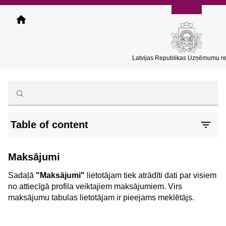
Pārlekt
uz
galveno
saturu
Latvijas Republikas Uzņēmumu re
Table of content
Maksājumi
Sadaļā
"Maksājumi"
lietotājam tiek atrādīti dati par visiem
no attiecīgā profila veiktajiem maksājumiem. Virs
maksājumu tabulas lietotājam ir pieejams meklētājs.