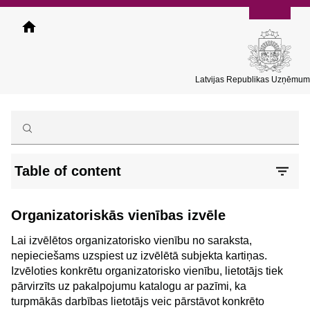
Pārlekt
uz
galveno
saturu
Latvijas Republikas Uzņēmumu
Table of content
Organizatoriskās vienības izvēle
Lai izvēlētos organizatorisko vienību no saraksta,
nepieciešams uzspiest uz izvēlētā subjekta kartiņas.
Izvēloties konkrētu organizatorisko vienību, lietotājs tiek
pārvirzīts uz pakalpojumu katalogu ar pazīmi, ka
turpmākās darbības lietotājs veic pārstāvot konkrēto