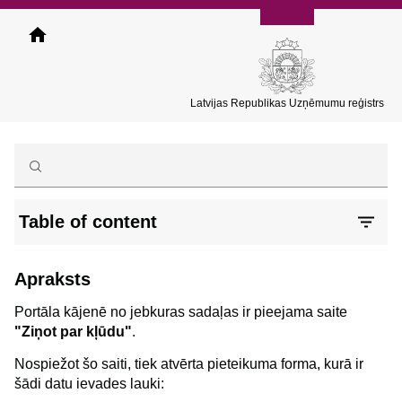
Pārlekt
uz
galveno
saturu
Latvijas Republikas Uzņēmumu reģistrs
Table of content
Apraksts
Portāla kājenē no jebkuras sadaļas ir pieejama saite
"Ziņot par kļūdu"
.
Nospiežot šo saiti, tiek atvērta pieteikuma forma, kurā ir
šādi datu ievades lauki: