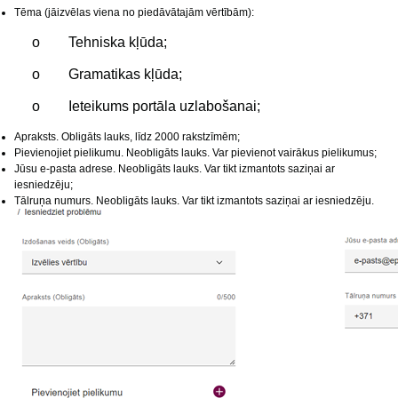
Tēma (jāizvēlas viena no piedāvātajām vērtībām):
o Tehniska kļūda;
o Gramatikas kļūda;
o Ieteikums portāla uzlabošanai;
Apraksts. Obligāts lauks, līdz 2000 rakstzīmēm;
Pievienojiet pielikumu. Neobligāts lauks. Var pievienot vairākus pielikumus;
Jūsu e-pasta adrese. Neobligāts lauks. Var tikt izmantots saziņai ar
iesniedzēju;
Tālruņa numurs. Neobligāts lauks. Var tikt izmantots saziņai ar iesniedzēju.