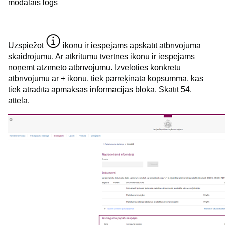
modālais logs
Uzspiežot
ikonu ir iespējams apskatīt atbrīvojuma
skaidrojumu. Ar atkritumu tvertnes ikonu ir iespējams
noņemt atzīmēto atbrīvojumu. Izvēloties konkrētu
atbrīvojumu ar + ikonu, tiek pārrēķināta kopsumma, kas
tiek atrādīta apmaksas informācijas blokā. Skatīt 54.
attēlā.