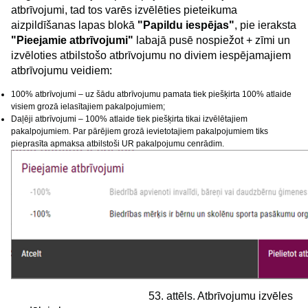
atbrīvojumi, tad tos varēs izvēlēties pieteikuma
aizpildīšanas lapas blokā
"Papildu iespējas"
, pie ieraksta
"Pieejamie atbrīvojumi"
labajā pusē nospiežot + zīmi un
izvēloties atbilstošo atbrīvojumu no diviem iespējamajiem
atbrīvojumu veidiem:
100% atbrīvojumi – uz šādu atbrīvojumu pamata tiek piešķirta 100% atlaide
visiem grozā ielasītajiem pakalpojumiem;
Daļēji atbrīvojumi – 100% atlaide tiek piešķirta tikai izvēlētajiem
pakalpojumiem. Par pārējiem grozā ievietotajiem pakalpojumiem tiks
pieprasīta apmaksa atbilstoši UR pakalpojumu cenrādim.
53. attēls. Atbrīvojumu izvēles