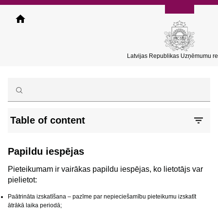
Pārlekt
uz
galveno
saturu
Latvijas Republikas Uzņēmumu reģ
Table of content
Papildu iespējas
Pieteikumam ir vairākas papildu iespējas, ko lietotājs var
pielietot:
Paātrināta izskatīšana – pazīme par nepieciešamību pieteikumu izskatīt
ātrākā laika periodā;