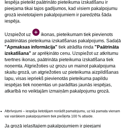
Iespēja pieteikt paātrināto pieteikuma izskatīšanu ir
pieejama tikai tajos gadījumos, kad visiem pakalpojumu
grozā ievietotajiem pakalpojumiem ir paredzēta šāda
iespēja.
Uzspiežot uz
ikonas, pieteikumam tiek pievienots
paātrinātas pieteikuma izskatīšanas pakalpojums. Sadaļā
"Apmaksas informācija"
tiek atrādīta rinda
"Paātrināta
izskatīšana"
ar aprēķināto cenu. Uzspiežot uz atkritumu
tvertnes ikonas, paātrināta pieteikuma izskatīšana tiek
noņemta. Atgriežoties uz grozu un mainot pakalpojuma
skaitu grozā, un atgriežoties uz pieteikuma aizpildīšanas
lapu, visas iepriekš pievienotās pieteikuma papildu
iespējas tiek noņemtas un parādītas jaunās iespējas,
atkarībā no veiktajām izmaiņām pakalpojumu grozā.
Atbrīvojumi – iespēja lietotājam norādīt pamatojumu, uz kā pamata vienam
vai vairākiem pakalpojumiem tiek piešķirta 100 % atlaide.
Ja grozā ielasītajiem pakalpojumiem ir pieejami