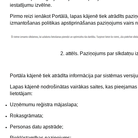
iestatījumu izvēlne.
Pirmo reizi ienākot Portālā, lapas kājenē tiek atrādīts pa
izmantošanas politikas apstiprināšanas paziņojums vairs ne
2. attēls. Paziņojums par sīkdatņu
Portāla kājenē tiek atrādīta informācija par sistēmas versi
Lapas kājenē nodrošinātas vairākas saites, kas pieejamas 
lietotājam:
Uzņēmumu reģistra mājaslapa;
Rokasgrāmata;
Personas datu apstrāde;
Piekļūstamības paziņojums;