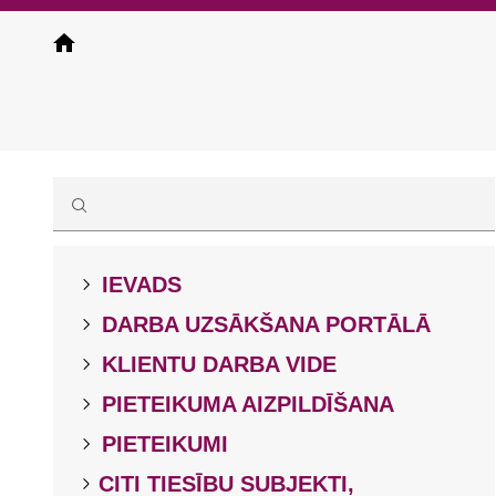
Pārlekt
uz
galveno
saturu
IEVADS
DARBA UZSĀKŠANA PORTĀLĀ
KLIENTU DARBA VIDE
PIETEIKUMA AIZPILDĪŠANA
PIETEIKUMI
CITI TIESĪBU SUBJEKTI,