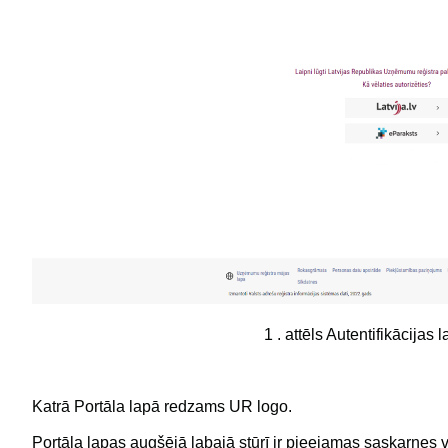
1 . attēls Autentifikācijas 
Katrā Portāla lapā redzams UR logo.
Portāla lapas augšējā labajā stūrī ir pieejamas saskarnes