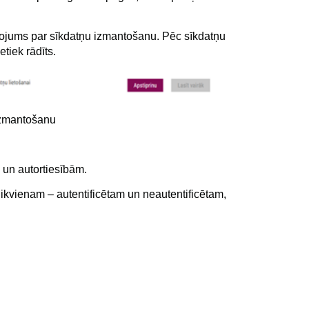
ziņojums par sīkdatņu izmantošanu. Pēc sīkdatņu
tiek rādīts.
 izmantošanu
ju un autortiesībām.
ikvienam – autentificētam un neautentificētam,