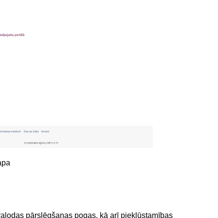
lapa
 valodas pārslēgšanas pogas, kā arī piekļūstamības