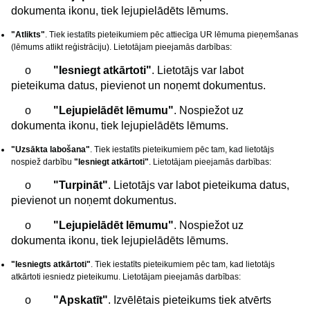
dokumenta ikonu, tiek lejupielādēts lēmums.
"Atlikts"
. Tiek iestatīts pieteikumiem pēc attiecīga UR lēmuma pieņemšanas
(lēmums atlikt reģistrāciju). Lietotājam pieejamās darbības:
o
"Iesniegt atkārtoti"
. Lietotājs var labot
pieteikuma datus, pievienot un noņemt dokumentus.
o
"Lejupielādēt lēmumu"
. Nospiežot uz
dokumenta ikonu, tiek lejupielādēts lēmums.
"Uzsākta labošana"
. Tiek iestatīts pieteikumiem pēc tam, kad lietotājs
nospiež darbību
"Iesniegt atkārtoti"
. Lietotājam pieejamās darbības:
o
"Turpināt"
. Lietotājs var labot pieteikuma datus,
pievienot un noņemt dokumentus.
o
"Lejupielādēt lēmumu"
. Nospiežot uz
dokumenta ikonu, tiek lejupielādēts lēmums.
"Iesniegts atkārtoti"
. Tiek iestatīts pieteikumiem pēc tam, kad lietotājs
atkārtoti iesniedz pieteikumu. Lietotājam pieejamās darbības:
o
"Apskatīt"
. Izvēlētais pieteikums tiek atvērts