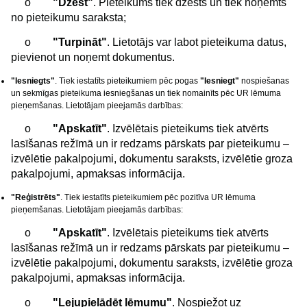
o
"Dzēst"
. Pieteikums tiek dzēsts un tiek noņemts
no pieteikumu saraksta;
o
"Turpināt"
. Lietotājs var labot pieteikuma datus,
pievienot un noņemt dokumentus.
"Iesniegts"
. Tiek iestatīts pieteikumiem pēc pogas
"Iesniegt"
nospiešanas
un sekmīgas pieteikuma iesniegšanas un tiek nomainīts pēc UR lēmuma
pieņemšanas. Lietotājam pieejamās darbības:
o
"Apskatīt"
. Izvēlētais pieteikums tiek atvērts
lasīšanas režīmā un ir redzams pārskats par pieteikumu –
izvēlētie pakalpojumi, dokumentu saraksts, izvēlētie groza
pakalpojumi, apmaksas informācija.
"Reģistrēts"
. Tiek iestatīts pieteikumiem pēc pozitīva UR lēmuma
pieņemšanas. Lietotājam pieejamās darbības:
o
"Apskatīt"
. Izvēlētais pieteikums tiek atvērts
lasīšanas režīmā un ir redzams pārskats par pieteikumu –
izvēlētie pakalpojumi, dokumentu saraksts, izvēlētie groza
pakalpojumi, apmaksas informācija.
o
"Lejupielādēt lēmumu"
. Nospiežot uz