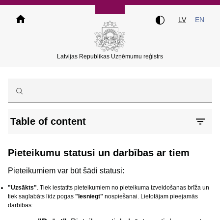
Pārlekt
uz
LV
EN
galveno
saturu
Latvijas Republikas Uzņēmumu reģistrs
Table of content
Pieteikumu statusi un darbības ar tiem
Pieteikumiem var būt šādi statusi:
"Uzsākts"
. Tiek iestatīts pieteikumiem no pieteikuma izveidošanas brīža un
tiek saglabāts līdz pogas
"Iesniegt"
nospiešanai. Lietotājam pieejamās
darbības: