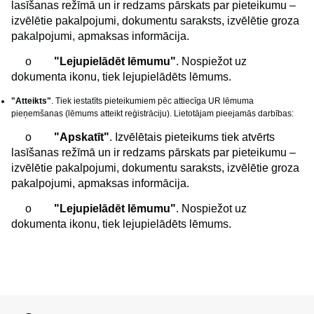
lasīšanas režīmā un ir redzams pārskats par pieteikumu –
izvēlētie pakalpojumi, dokumentu saraksts, izvēlētie groza
pakalpojumi, apmaksas informācija.
o
"Lejupielādēt lēmumu"
. Nospiežot uz
dokumenta ikonu, tiek lejupielādēts lēmums.
"Atteikts"
. Tiek iestatīts pieteikumiem pēc attiecīga UR lēmuma
pieņemšanas (lēmums atteikt reģistrāciju). Lietotājam pieejamās darbības:
o
"Apskatīt"
. Izvēlētais pieteikums tiek atvērts
lasīšanas režīmā un ir redzams pārskats par pieteikumu –
izvēlētie pakalpojumi, dokumentu saraksts, izvēlētie groza
pakalpojumi, apmaksas informācija.
o
"Lejupielādēt lēmumu"
. Nospiežot uz
dokumenta ikonu, tiek lejupielādēts lēmums.