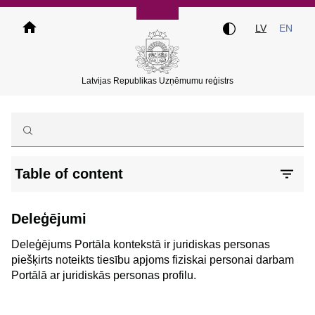
Pārlekt
uz
LV
EN
galveno
saturu
Latvijas Republikas Uzņēmumu reģistrs
Table of content
Deleģējumi
Deleģējums Portāla kontekstā ir juridiskas personas
piešķirts noteikts tiesību apjoms fiziskai personai darbam
Portālā ar juridiskās personas profilu.