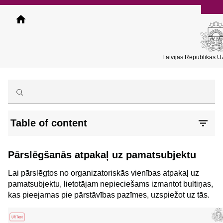
Pārlekt
uz
galveno
saturu
Latvijas Republikas 
Table of content
Pārslēgšanās atpakaļ uz pamatsubjektu
Lai pārslēgtos no organizatoriskās vienības atpakaļ uz
pamatsubjektu, lietotājam nepieciešams izmantot bultiņas,
kas pieejamas pie pārstāvības pazīmes, uzspiežot uz tās.